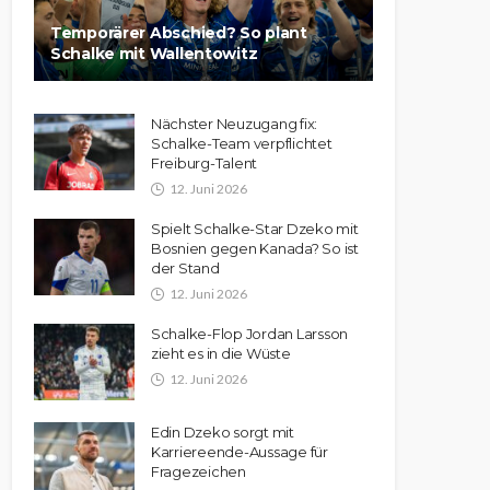
Temporärer Abschied? So plant
Schalke mit Wallentowitz
Nächster Neuzugang fix:
Schalke-Team verpflichtet
Freiburg-Talent
12. Juni 2026
Spielt Schalke-Star Dzeko mit
Bosnien gegen Kanada? So ist
der Stand
12. Juni 2026
Schalke-Flop Jordan Larsson
zieht es in die Wüste
12. Juni 2026
Edin Dzeko sorgt mit
Karriereende-Aussage für
Fragezeichen