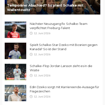
Temporärer Abschied? So plant Schalke mit
Wallentowitz
Nächster Neuzugang fix: Schalke-Team
verpflichtet Freiburg-Talent
12. Juni 2026
Spielt Schalke-Star Dzeko mit Bosnien gegen
Kanada? So ist der Stand
12. Juni 2026
Schalke-Flop Jordan Larsson zieht es in die
Wüste
12. Juni 2026
Edin Dzeko sorgt mit Karriereende-Aussage für
Fragezeichen
12. Juni 2026