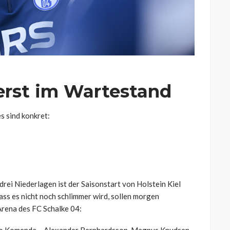
erst im Wartestand
es sind konkret:
 drei Niederlagen ist der Saisonstart von Holstein Kiel
ass es nicht noch schlimmer wird, sollen morgen
 Arena des FC Schalke 04:
co Komenda – Alexander Bernhardsson, Magnus Knudsen,