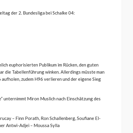
eltag der 2. Bundesliga bei Schalke 04:
iemlich euphorisierten Publikum im Rücken, den guten
gar die Tabellenführung winken. Allerdings müsste man
6 aufholen, zudem H96 verlieren und der eigene Sieg
he“ unternimmt Miron Muslich nach Einschätzung des
urucay – Finn Porath, Ron Schallenberg, Soufiane El-
her Antwi-Adjei – Moussa Sylla