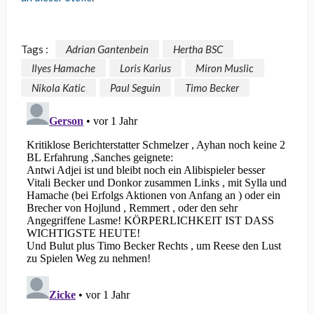
Tags :
Adrian Gantenbein
Hertha BSC
Ilyes Hamache
Loris Karius
Miron Muslic
Nikola Katic
Paul Seguin
Timo Becker