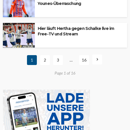
Younes-Überraschung
Hier läuft Hertha gegen Schalke live im
Free-TV und Stream
1
2
3
…
16
Page 1 of 16