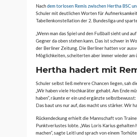
Nach
dem torlosen Remis zwischen Hertha BSC un
Schuler mit deutlichen Worten für Aufmerksamkeit. 
Tabellenkonstellation der 2. Bundesliga und sparte 
„Wenn man das Spiel und den Fußball sieht und auf 
Gegner da oben stehen kann. Das ist schwer in Wor
der Berliner Zeitung. Die Berliner hatten vor au
Möglichkeiten, scheiterten aber immer wieder am 
Hertha hadert mit Re
Schuler selbst ließ mehrere Chancen liegen, sah d
„Wir haben viele Hochkaräter gehabt. Am Ende müs
haben“, räumte er ein und ergänzte selbstbewusst: „
Das baut uns nur auf, das macht uns stärker. Wir h
Rückendeckung erhielt die Mannschaft von Trainer 
Punktverlustes lobte. „Was Loris Karius gehalten h
machen“, sagte Leitl und sprach von einem Torhüte