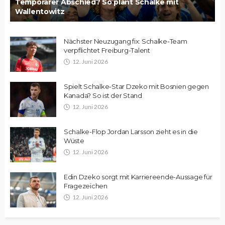
Temporärer Abschied? So plant Schalke mit
Wallentowitz
Nächster Neuzugang fix: Schalke-Team
verpflichtet Freiburg-Talent
12. Juni 2026
Spielt Schalke-Star Dzeko mit Bosnien gegen
Kanada? So ist der Stand
12. Juni 2026
Schalke-Flop Jordan Larsson zieht es in die
Wüste
12. Juni 2026
Edin Dzeko sorgt mit Karriereende-Aussage für
Fragezeichen
12. Juni 2026