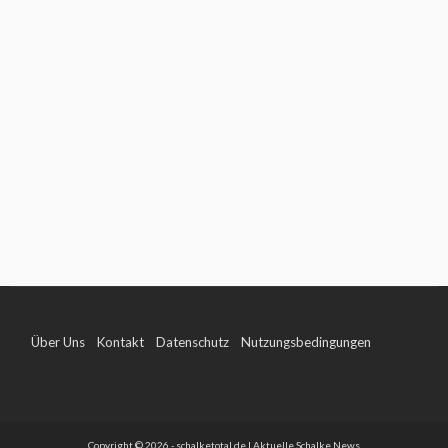
Über Uns
Kontakt
Datenschutz
Nutzungsbedingungen
Impressum
Copyright © 2026 - schalketotal.de | Aktuelle Schalke News