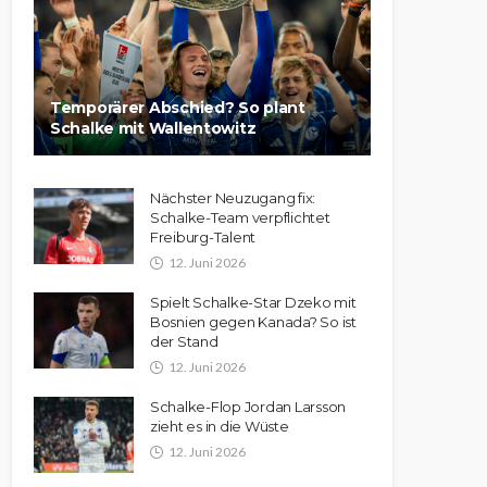
Temporärer Abschied? So plant
Schalke mit Wallentowitz
Nächster Neuzugang fix:
Schalke-Team verpflichtet
Freiburg-Talent
12. Juni 2026
Spielt Schalke-Star Dzeko mit
Bosnien gegen Kanada? So ist
der Stand
12. Juni 2026
Schalke-Flop Jordan Larsson
zieht es in die Wüste
12. Juni 2026