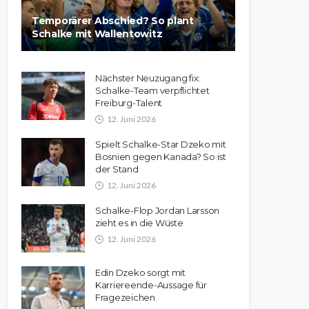
Temporärer Abschied? So plant
Schalke mit Wallentowitz
Nächster Neuzugang fix:
Schalke-Team verpflichtet
Freiburg-Talent
12. Juni 2026
Spielt Schalke-Star Dzeko mit
Bosnien gegen Kanada? So ist
der Stand
12. Juni 2026
Schalke-Flop Jordan Larsson
zieht es in die Wüste
12. Juni 2026
Edin Dzeko sorgt mit
Karriereende-Aussage für
Fragezeichen