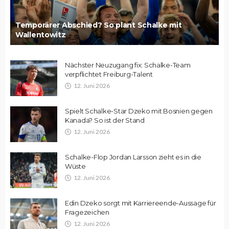
Temporärer Abschied? So plant Schalke mit
Wallentowitz
Nächster Neuzugang fix: Schalke-Team
verpflichtet Freiburg-Talent
12. Juni 2026
Spielt Schalke-Star Dzeko mit Bosnien gegen
Kanada? So ist der Stand
12. Juni 2026
Schalke-Flop Jordan Larsson zieht es in die
Wüste
12. Juni 2026
Edin Dzeko sorgt mit Karriereende-Aussage für
Fragezeichen
12. Juni 2026