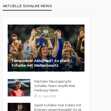
AKTUELLE SCHALKE NEWS
Temporärer Abschied? So plant
Schalke mit Wallentowitz
Nächster Neuzugang fix:
Schalke-Team verpflichtet
Freiburg-Talent
12. Juni 2026
Spielt Schalke-Star Dzeko mit
Bosnien gegen Kanada? So ist