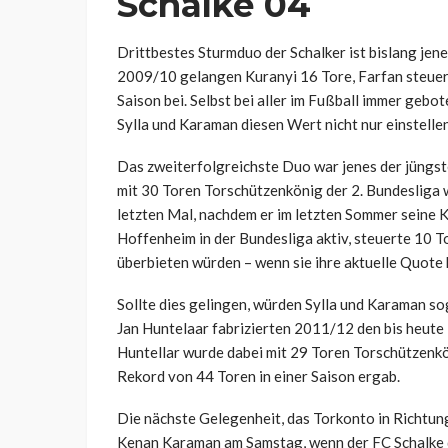
Schalke 04
Drittbestes Sturmduo der Schalker ist bislang jene
2009/10 gelangen Kuranyi 16 Tore, Farfan steuer
Saison bei. Selbst bei aller im Fußball immer gebot
Sylla und Karaman diesen Wert nicht nur einstelle
Das zweiterfolgreichste Duo war jenes der jüngs
mit 30 Toren Torschützenkönig der 2. Bundesliga w
letzten Mal, nachdem er im letzten Sommer seine K
Hoffenheim in der Bundesliga aktiv, steuerte 10 
überbieten würden – wenn sie ihre aktuelle Quote 
Sollte dies gelingen, würden Sylla und Karaman so
Jan Huntelaar fabrizierten 2011/12 den bis heut
Huntellar wurde dabei mit 29 Toren Torschützenkön
Rekord von 44 Toren in einer Saison ergab.
Die nächste Gelegenheit, das Torkonto in Richtun
Kenan Karaman am Samstag, wenn der FC Schalke 