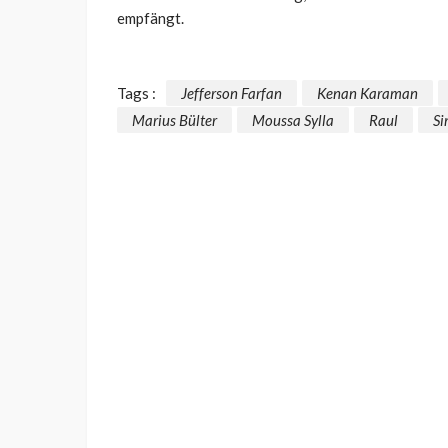
empfängt.
Tags :
Jefferson Farfan
Kenan Karaman
Marius Bülter
Moussa Sylla
Raul
Si