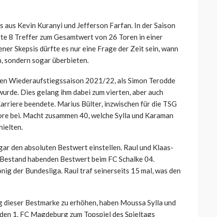
s aus Kevin Kuranyi und Jefferson Farfan. In der Saison
te 8 Treffer zum Gesamtwert von 26 Toren in einer
ener Skepsis dürfte es nur eine Frage der Zeit sein, wann
n, sondern sogar überbieten.
ten Wiederaufstiegssaison 2021/22, als Simon Terodde
urde. Dies gelang ihm dabei zum vierten, aber auch
arriere beendete. Marius Bülter, inzwischen für die TSG
Tore bei. Macht zusammen 40, welche Sylla und Karaman
hielten.
gar den absoluten Bestwert einstellen. Raul und Klaas-
e Bestand habenden Bestwert beim FC Schalke 04.
ig der Bundesliga. Raul traf seinerseits 15 mal, was den
g dieser Bestmarke zu erhöhen, haben Moussa Sylla und
den 1. FC Magdeburg zum Topspiel des Spieltags