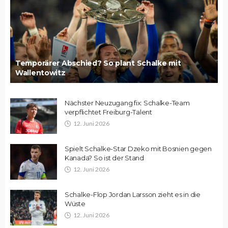
Temporärer Abschied? So plant Schalke mit
Wallentowitz
Nächster Neuzugang fix: Schalke-Team
verpflichtet Freiburg-Talent
12. Juni 2026
Spielt Schalke-Star Dzeko mit Bosnien gegen
Kanada? So ist der Stand
12. Juni 2026
Schalke-Flop Jordan Larsson zieht es in die
Wüste
12. Juni 2026