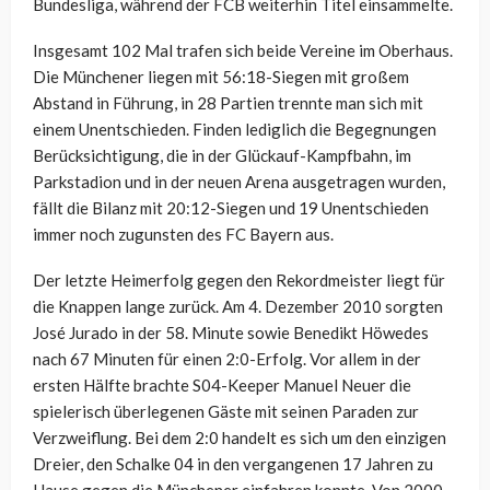
Bundesliga, während der FCB weiterhin Titel einsammelte.
Insgesamt 102 Mal trafen sich beide Vereine im Oberhaus.
Die Münchener liegen mit 56:18-Siegen mit großem
Abstand in Führung, in 28 Partien trennte man sich mit
einem Unentschieden. Finden lediglich die Begegnungen
Berücksichtigung, die in der Glückauf-Kampfbahn, im
Parkstadion und in der neuen Arena ausgetragen wurden,
fällt die Bilanz mit 20:12-Siegen und 19 Unentschieden
immer noch zugunsten des FC Bayern aus.
Der letzte Heimerfolg gegen den Rekordmeister liegt für
die Knappen lange zurück. Am 4. Dezember 2010 sorgten
José Jurado in der 58. Minute sowie Benedikt Höwedes
nach 67 Minuten für einen 2:0-Erfolg. Vor allem in der
ersten Hälfte brachte S04-Keeper Manuel Neuer die
spielerisch überlegenen Gäste mit seinen Paraden zur
Verzweiflung. Bei dem 2:0 handelt es sich um den einzigen
Dreier, den Schalke 04 in den vergangenen 17 Jahren zu
Hause gegen die Münchener einfahren konnte. Von 2000