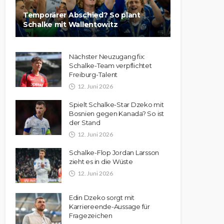
Temporärer Abschied? So plant
Schalke mit Wallentowitz
Nächster Neuzugang fix:
Schalke-Team verpflichtet
Freiburg-Talent
12. Juni 2026
Spielt Schalke-Star Dzeko mit
Bosnien gegen Kanada? So ist
der Stand
12. Juni 2026
Schalke-Flop Jordan Larsson
zieht es in die Wüste
12. Juni 2026
Edin Dzeko sorgt mit
Karriereende-Aussage für
Fragezeichen