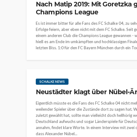
Nach Matip 2019: Mit Goretzka 
Champions League
Es ist immer bitter für alle Fans des FC Schalke 04, zu 
Erfolge feiern, aber eben nicht mit dem FC Schalke. Seit 
einem anderen Club die Champions League gewannen - wäh
hieß es am Ende im umkämpften und hochklassigen Final
letzten Biss. 1:0 für den FC Bayern München durch ein Tor.
SCHALKE NEWS
Neustädter klagt über Nübel-Är
Eigentlich müsste es die Fans des FC Schalke 04 nicht meh
weilender Spieler über die Zustände dort zu sagen hat. 
zuletzt gewählt hat, sollte man vielleicht doch hellhörig
Deutschland aufwuchs und sogar Länderspiele für Deutsch
annahm, findet klare Worte. In einem Interview mit zwei 
dass Alexander Nübel...