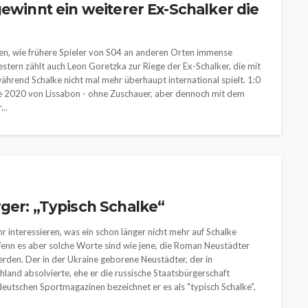
gewinnt ein weiterer Ex-Schalker die
sehen, wie frühere Spieler von S04 an anderen Orten immense
gestern zählt auch Leon Goretzka zur Riege der Ex-Schalker, die mit
rend Schalke nicht mal mehr überhaupt international spielt. 1:0
e 2020 von Lissabon - ohne Zuschauer, aber dennoch mit dem
..
ger: „Typisch Schalke“
r interessieren, was ein schon länger nicht mehr auf Schalke
Wenn es aber solche Worte sind wie jene, die Roman Neustädter
 werden. Der in der Ukraine geborene Neustädter, der in
land absolvierte, ehe er die russische Staatsbürgerschaft
deutschen Sportmagazinen bezeichnet er es als "typisch Schalke",