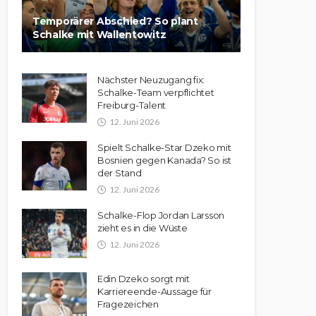
Temporärer Abschied? So plant
Schalke mit Wallentowitz
Nächster Neuzugang fix:
Schalke-Team verpflichtet
Freiburg-Talent
12. Juni 2026
Spielt Schalke-Star Dzeko mit
Bosnien gegen Kanada? So ist
der Stand
12. Juni 2026
Schalke-Flop Jordan Larsson
zieht es in die Wüste
12. Juni 2026
Edin Dzeko sorgt mit
Karriereende-Aussage für
Fragezeichen