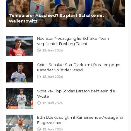
Temporärer Abschied? So plant Schalke mit
Wallentowitz
Nächster Neuzugang fix: Schalke-Team
verpflichtet Freiburg-Talent
12. Juni 2026
Spielt Schalke-Star Dzeko mit Bosnien gegen
Kanada? So ist der Stand
12. Juni 2026
Schalke-Flop Jordan Larsson zieht es in die
Wüste
12. Juni 2026
Edin Dzeko sorgt mit Karriereende-Aussage für
Fragezeichen
12. Juni 2026