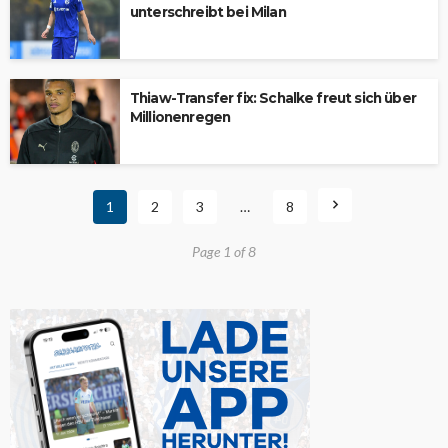
unterschreibt bei Milan
Thiaw-Transfer fix: Schalke freut sich über
Millionenregen
1
2
3
…
8
Page 1 of 8