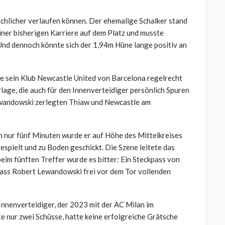
chlicher verlaufen können. Der ehemalige Schalker stand
ner bisherigen Karriere auf dem Platz und musste
Und dennoch könnte sich der 1,94m Hüne lange positiv an
sein Klub Newcastle United von Barcelona regelrecht
lage, die auch für den Innenverteidiger persönlich Spuren
ewandowski zerlegten Thiaw und Newcastle am
ch nur fünf Minuten wurde er auf Höhe des Mittelkreises
spielt und zu Boden geschickt. Die Szene leitete das
beim fünften Treffer wurde es bitter: Ein Steckpass von
dass Robert Lewandowski frei vor dem Tor vollenden
Innenverteidiger, der 2023 mit der AC Milan im
 nur zwei Schüsse, hatte keine erfolgreiche Grätsche