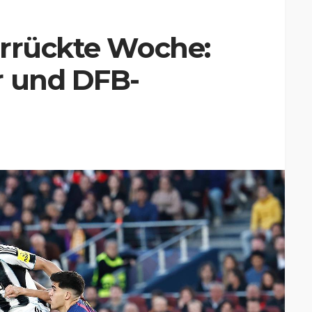
errückte Woche:
r und DFB-