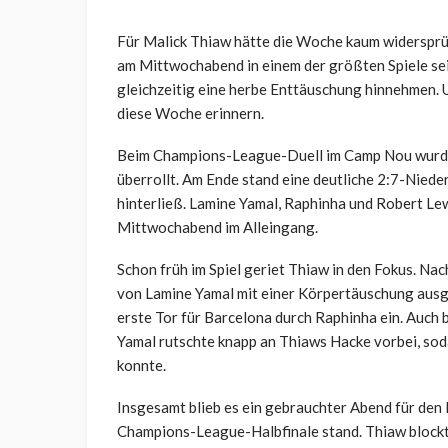
Für Malick Thiaw hätte die Woche kaum widersprü
am Mittwochabend in einem der größten Spiele sei
gleichzeitig eine herbe Enttäuschung hinnehmen. 
diese Woche erinnern.
Beim Champions-League-Duell im Camp Nou wurde 
überrollt. Am Ende stand eine deutliche 2:7-Nieder
hinterließ. Lamine Yamal, Raphinha und Robert L
Mittwochabend im Alleingang.
Schon früh im Spiel geriet Thiaw in den Fokus. Na
von Lamine Yamal mit einer Körpertäuschung ausge
erste Tor für Barcelona durch Raphinha ein. Auch 
Yamal rutschte knapp an Thiaws Hacke vorbei, so
konnte.
Insgesamt blieb es ein gebrauchter Abend für den 
Champions-League-Halbfinale stand. Thiaw blockte