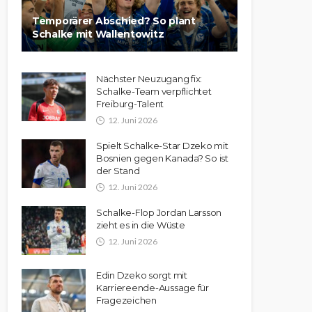
Temporärer Abschied? So plant
Schalke mit Wallentowitz
Nächster Neuzugang fix:
Schalke-Team verpflichtet
Freiburg-Talent
12. Juni 2026
Spielt Schalke-Star Dzeko mit
Bosnien gegen Kanada? So ist
der Stand
12. Juni 2026
Schalke-Flop Jordan Larsson
zieht es in die Wüste
12. Juni 2026
Edin Dzeko sorgt mit
Karriereende-Aussage für
Fragezeichen