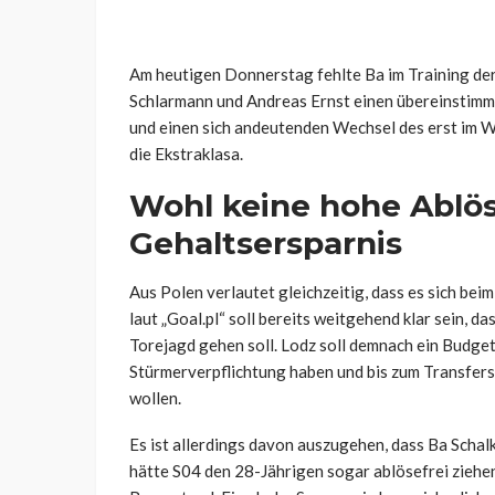
Am heutigen Donnerstag fehlte Ba im Training der
Schlarmann und Andreas Ernst einen übereinstimm
und einen sich andeutenden Wechsel des erst im W
die Ekstraklasa.
Wohl keine hohe Ablö
Gehaltsersparnis
Aus Polen verlautet gleichzeitig, dass es sich bei
laut „Goal.pl“ soll bereits weitgehend klar sein, d
Torejagd gehen soll. Lodz soll demnach ein Budget 
Stürmerverpflichtung haben und bis zum Transfe
wollen.
Es ist allerdings davon auszugehen, dass Ba Schal
hätte S04 den 28-Jährigen sogar ablösefrei ziehe