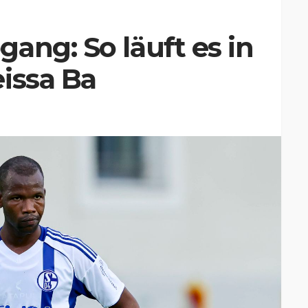
ang: So läuft es in
issa Ba