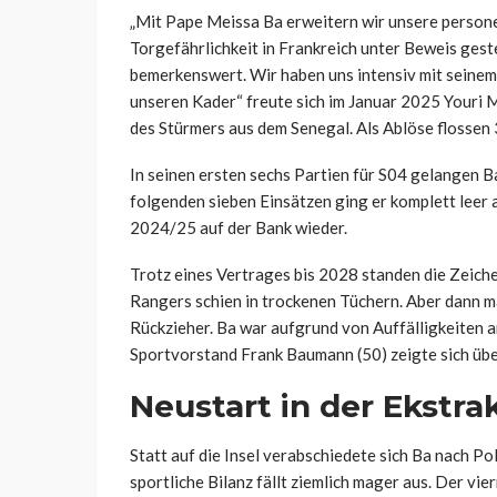
„Mit Pape Meissa Ba erweitern wir unsere personel
Torgefährlichkeit in Frankreich unter Beweis geste
bemerkenswert. Wir haben uns intensiv mit seinem 
unseren Kader“ freute sich im Januar 2025 Youri Mu
des Stürmers aus dem Senegal. Als Ablöse flossen
In seinen ersten sechs Partien für S04 gelangen B
folgenden sieben Einsätzen ging er komplett leer a
2024/25 auf der Bank wieder.
Trotz eines Vertrages bis 2028 standen die Zeich
Rangers schien in trockenen Tüchern. Aber dann m
Rückzieher. Ba war aufgrund von Auffälligkeiten a
Sportvorstand Frank Baumann (50) zeigte sich über
Neustart in der Ekstra
Statt auf die Insel verabschiedete sich Ba nach Po
sportliche Bilanz fällt ziemlich mager aus. Der vie