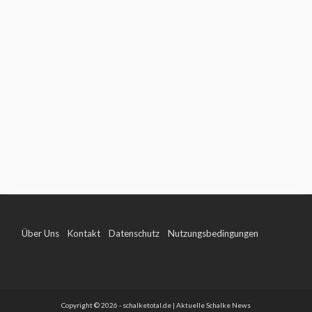
Über Uns
Kontakt
Datenschutz
Nutzungsbedingungen
Impressum
Copyright © 2026 - schalketotal.de | Aktuelle Schalke News