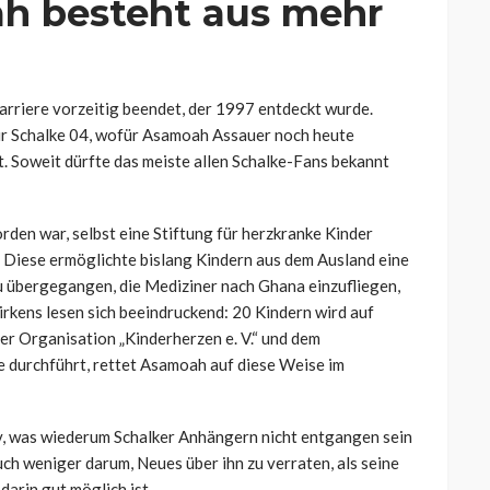
h besteht aus mehr
arriere vorzeitig beendet, der 1997 entdeckt wurde.
ür Schalke 04, wofür Asamoah Assauer noch heute
st. Soweit dürfte das meiste allen Schalke-Fans bekannt
rden war, selbst eine Stiftung für herzkranke Kinder
. Diese ermöglichte bislang Kindern aus dem Ausland eine
u übergegangen, die Mediziner nach Ghana einzufliegen,
irkens lesen sich beeindruckend: 20 Kindern wird auf
r Organisation „Kinderherzen e. V.“ und dem
e durchführt, rettet Asamoah auf diese Weise im
, was wiederum Schalker Anhängern nicht entgangen sein
ch weniger darum, Neues über ihn zu verraten, als seine
arin gut möglich ist.