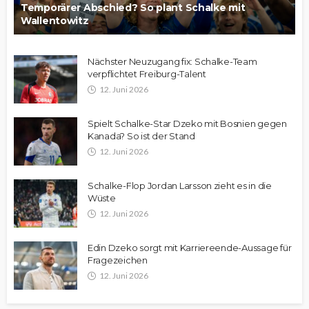
Temporärer Abschied? So plant Schalke mit
Wallentowitz
Nächster Neuzugang fix: Schalke-Team
verpflichtet Freiburg-Talent
12. Juni 2026
Spielt Schalke-Star Dzeko mit Bosnien gegen
Kanada? So ist der Stand
12. Juni 2026
Schalke-Flop Jordan Larsson zieht es in die
Wüste
12. Juni 2026
Edin Dzeko sorgt mit Karriereende-Aussage für
Fragezeichen
12. Juni 2026