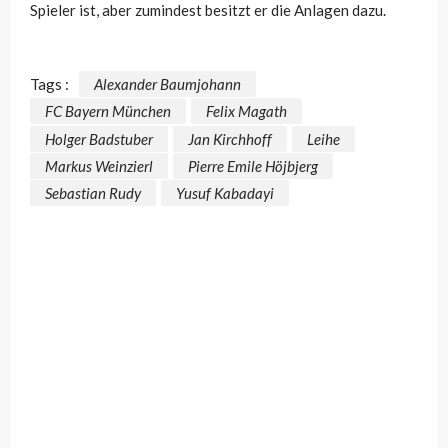
Spieler ist, aber zumindest besitzt er die Anlagen dazu.
Tags :
Alexander Baumjohann
FC Bayern München
Felix Magath
Holger Badstuber
Jan Kirchhoff
Leihe
Markus Weinzierl
Pierre Emile Höjbjerg
Sebastian Rudy
Yusuf Kabadayi