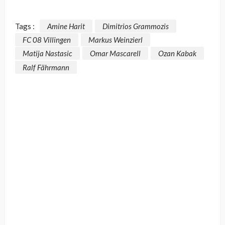
Tags :
Amine Harit
Dimitrios Grammozis
FC 08 Villingen
Markus Weinzierl
Matija Nastasic
Omar Mascarell
Ozan Kabak
Ralf Fährmann