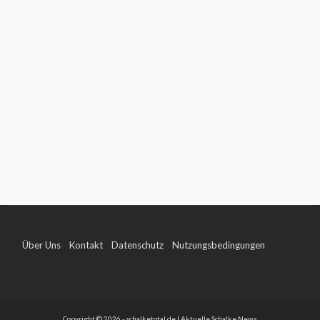
Über Uns
Kontakt
Datenschutz
Nutzungsbedingungen
Impressum
Copyright © 2026 - schalketotal.de | Aktuelle Schalke News