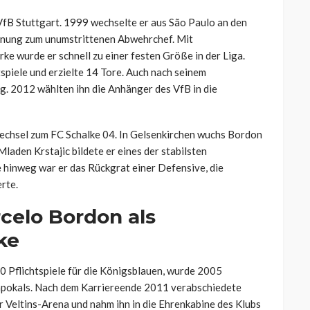
fB Stuttgart. 1999 wechselte er aus São Paulo an den
hnung zum unumstrittenen Abwehrchef. Mit
ke wurde er schnell zu einer festen Größe in der Liga.
tspiele und erzielte 14 Tore. Auch nach seinem
ng. 2012 wählten ihn die Anhänger des VfB in die
echsel zum FC Schalke 04. In Gelsenkirchen wuchs Bordon
laden Krstajic bildete er eines der stabilsten
 hinweg war er das Rückgrat einer Defensive, die
rte.
celo Bordon als
ke
0 Pflichtspiele für die Königsblauen, wurde 2005
apokals. Nach dem Karriereende 2011 verabschiedete
r Veltins-Arena und nahm ihn in die Ehrenkabine des Klubs