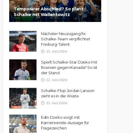
Temporärer Abschied? So plant
Schalke mit Wallentowitz
Nächster Neuzugang fix:
Schalke-Team verpflichtet
Freiburg-Talent
12. Juni 2026
Spielt Schalke-Star Dzeko mit
Bosnien gegen Kanada? So ist
der Stand
12. Juni 2026
Schalke-Flop Jordan Larsson
zieht es in die Wüste
12. Juni 2026
Edin Dzeko sorgt mit
Karriereende-Aussage für
Fragezeichen