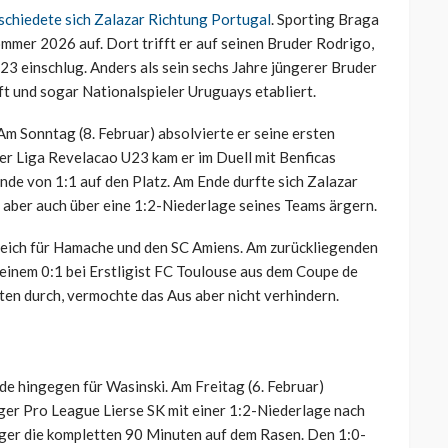
schiedete sich Zalazar Richtung Portugal
. Sporting Braga
mmer 2026 auf. Dort trifft er auf seinen Bruder Rodrigo,
23 einschlug. Anders als sein sechs Jahre jüngerer Bruder
t und sogar Nationalspieler Uruguays etabliert.
Am Sonntag (8. Februar) absolvierte er seine ersten
er Liga Revelacao U23 kam er im Duell mit Benficas
de von 1:1 auf den Platz. Am Ende durfte sich Zalazar
 aber auch über eine 1:2-Niederlage seines Teams ärgern.
kreich für Hamache und den SC Amiens. Am zurückliegenden
 einem 0:1 bei Erstligist FC Toulouse aus dem Coupe de
ten durch, vermochte das Aus aber nicht verhindern.
e hingegen für Wasinski. Am Freitag (6. Februar)
nger Pro League Lierse SK mit einer 1:2-Niederlage nach
iger die kompletten 90 Minuten auf dem Rasen. Den 1:0-