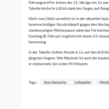
Führungstreffer leitete der 21-Jährige ein. Es war 
Tabelle kletterte Lüttich dank des Sieges auf Rang 
Nicht vom Glück verwöhnt ist in der aktuellen Spi
Innenverteidiger Noode kämpft gegen den Abstie
zweimonatigen Winterpause nahm das Fürstentum d
Sonntag (8. Februar) sogleich mit einem 3:0-Auswä
Saisonsieg.
In der Tabelle rückten Noode & Co. auf den drittle
jüngsten Gegner. Wie Wasinski ist auch der baum
er einmal mehr die vollen 90 Minuten.
Tags :
Ilyes Hamache
Leihspieler
Marti