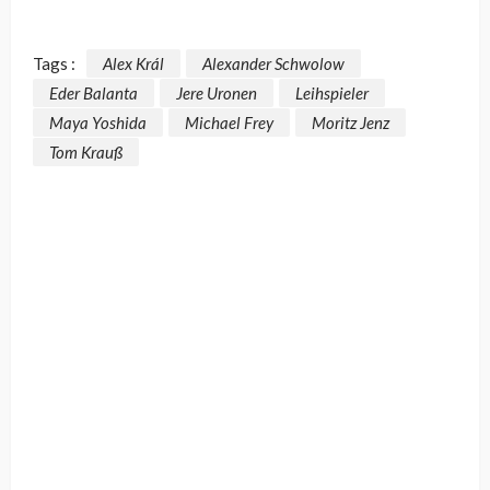
Tags :
Alex Král
Alexander Schwolow
Eder Balanta
Jere Uronen
Leihspieler
Maya Yoshida
Michael Frey
Moritz Jenz
Tom Krauß