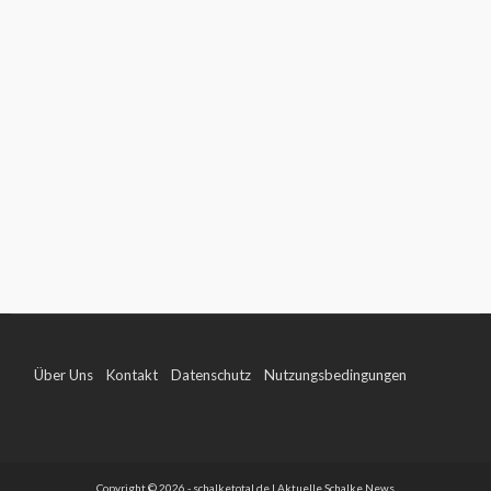
Über Uns
Kontakt
Datenschutz
Nutzungsbedingungen
Impressum
Copyright © 2026 - schalketotal.de | Aktuelle Schalke News