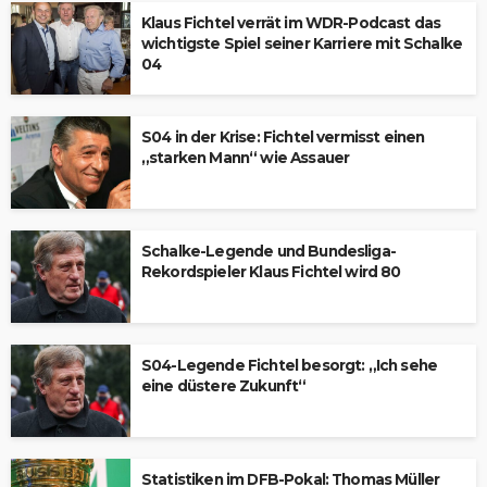
Klaus Fichtel verrät im WDR-Podcast das
wichtigste Spiel seiner Karriere mit Schalke
04
S04 in der Krise: Fichtel vermisst einen
„starken Mann“ wie Assauer
Schalke-Legende und Bundesliga-
Rekordspieler Klaus Fichtel wird 80
S04-Legende Fichtel besorgt: „Ich sehe
eine düstere Zukunft“
Statistiken im DFB-Pokal: Thomas Müller