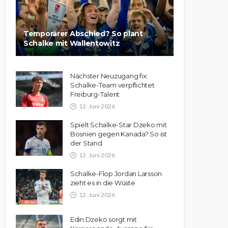
Temporärer Abschied? So plant
Schalke mit Wallentowitz
Nächster Neuzugang fix:
Schalke-Team verpflichtet
Freiburg-Talent
12. Juni 2026
Spielt Schalke-Star Dzeko mit
Bosnien gegen Kanada? So ist
der Stand
12. Juni 2026
Schalke-Flop Jordan Larsson
zieht es in die Wüste
12. Juni 2026
Edin Dzeko sorgt mit