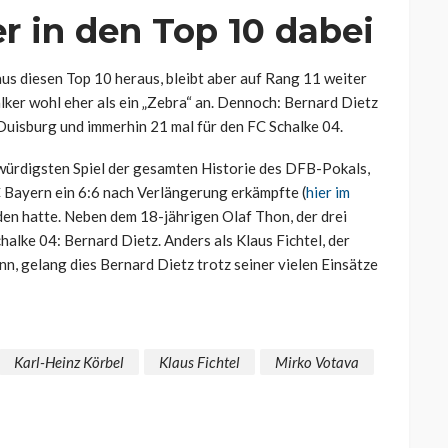
er in den Top 10 dabei
 aus diesen Top 10 heraus, bleibt aber auf Rang 11 weiter
alker wohl eher als ein „Zebra“ an. Dennoch: Bernard Dietz
Duisburg und immerhin 21 mal für den FC Schalke 04.
würdigsten Spiel der gesamten Historie des DFB-Pokals,
C Bayern ein 6:6 nach Verlängerung erkämpfte (
hier im
den hatte. Neben dem 18-jährigen Olaf Thon, der drei
halke 04: Bernard Dietz. Anders als Klaus Fichtel, der
 gelang dies Bernard Dietz trotz seiner vielen Einsätze
Karl-Heinz Körbel
Klaus Fichtel
Mirko Votava