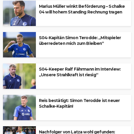
Marius Müller winkt Beförderung – Schalke
04 will hohem Standing Rechnung tragen
S04-Kapitän Simon Terodde: „Mitspieler
überredeten mich zum Bleiben“
S04-Keeper Ralf Fährmann im Interview:
„Unsere Strahlkraft ist riesig“
Reis bestätigt: Simon Terodde ist neuer
Schalke-Kapitän!
Nachfolger von Latza wohl gefunden: