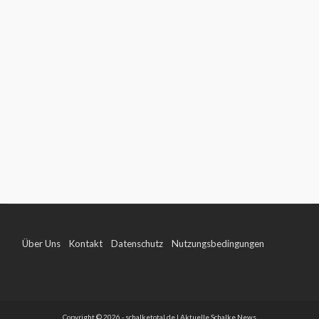
Über Uns
Kontakt
Datenschutz
Nutzungsbedingungen
Impressum
Copyright © 2026 - schalketotal.de | Aktuelle Schalke News