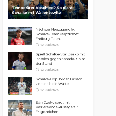
Temporärer Abschied? So plant
Schalke mit Wallentowitz
Nächster Neuzugang fix:
Schalke-Team verpflichtet
Freiburg-Talent
12. Juni 2026
Spielt Schalke-Star Dzeko mit
Bosnien gegen Kanada? So ist
der Stand
12. Juni 2026
Schalke-Flop Jordan Larsson
zieht es in die Wüste
12. Juni 2026
Edin Dzeko sorgt mit
Karriereende-Aussage für
Fragezeichen