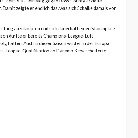
tt: Beim 6:0-Heimsieg gegen Ross County erzielte
 Damit zeigte er endlich das, was sich Schalke damals von
eistung anzuknüpfen und sich dauerhaft einen Stammplatz
aison durfte er bereits Champions-League-Luft
lg hatten. Auch in dieser Saison wird er in der Europa
ns-League-Qualifikation an Dynamo Kiew scheiterte.