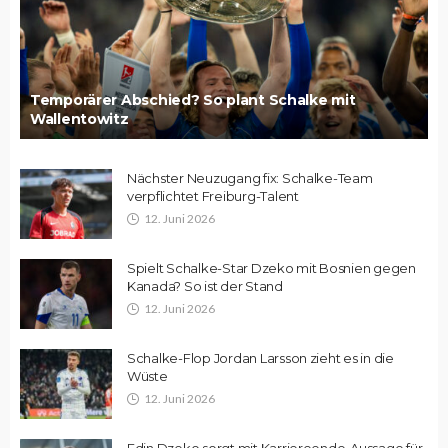
Temporärer Abschied? So plant Schalke mit
Wallentowitz
Nächster Neuzugang fix: Schalke-Team
verpflichtet Freiburg-Talent
12. Juni 2026
Spielt Schalke-Star Dzeko mit Bosnien gegen
Kanada? So ist der Stand
12. Juni 2026
Schalke-Flop Jordan Larsson zieht es in die
Wüste
12. Juni 2026
Edin Dzeko sorgt mit Karriereende-Aussage für