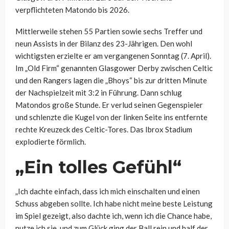
verpflichteten Matondo bis 2026.
Mittlerweile stehen 55 Partien sowie sechs Treffer und
neun Assists in der Bilanz des 23-Jährigen. Den wohl
wichtigsten erzielte er am vergangenen Sonntag (7. April).
Im „Old Firm“ genannten Glasgower Derby zwischen Celtic
und den Rangers lagen die „Bhoys“ bis zur dritten Minute
der Nachspielzeit mit 3:2 in Führung. Dann schlug
Matondos große Stunde. Er verlud seinen Gegenspieler
und schlenzte die Kugel von der linken Seite ins entfernte
rechte Kreuzeck des Celtic-Tores. Das Ibrox Stadium
explodierte förmlich.
„Ein tolles Gefühl“
„Ich dachte einfach, dass ich mich einschalten und einen
Schuss abgeben sollte. Ich habe nicht meine beste Leistung
im Spiel gezeigt, also dachte ich, wenn ich die Chance habe,
nutze ich sie, und zum Glück ging der Ball rein und half der