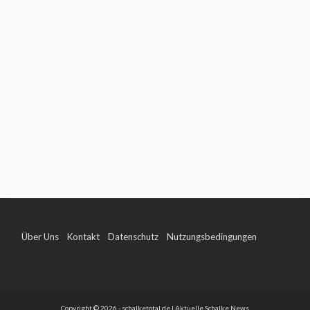
Über Uns
Kontakt
Datenschutz
Nutzungsbedingungen
Impressum
Copyright © 2026 - schalketotal.de | Aktuelle Schalke News