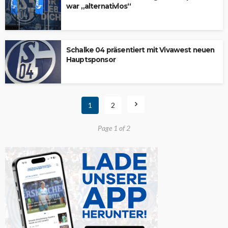
war „alternativlos“
Schalke 04 präsentiert mit Vivawest neuen
Hauptsponsor
1
2
Page 1 of 2