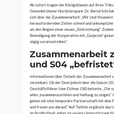
Ab sofort tragen die Königsblauen auf ihren Triko
Gelsenkirchener Nordsternpark. Dr. Bernd Schröde
sich über die Zusammenarbeit: „Wir sind Vivawest
herausfordernden Zeiten schnell und unkompliziert
als den Beginn einer neuen „Zeitrechnung“. Zudem z
Beendigung der Kooperation mit „Gazprom“ gelunge
zügig voranzutreiben“.
Zusammenarbeit z
und S04 „befristet
Informationen über Details der Zusammenarbeit si
vereinbart. Ob der Deal jedoch über die Saison 20
Geschäftsführer Uwe Eichner (58) betonte: „Die sc
allen, zusammenzustehen und Haltung zu zeigen.“ Gl
gehen wir eine temporäre Partnerschaft mit dem F
und freuen uns darauf.“ Auf Twitter ergänzte das
im Profifußball, daher ist unsere Unterstützung fü