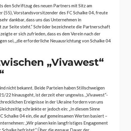
ts den Schriftzug des neuen Partners mit Sitz am
r (55), Vorstandsvorsitzender des FC Schalke 04, freute
 sehr dankbar, dass uns das Unternehmen in
 zur Seite steht.“ Schröder bezeichnete die Partnerschaft
eigte er sich zufrieden, dass es dem Verein nach der
n sei, „die erforderliche Neuausrichtung von Schalke 04
wischen „Vivawest“
“
nd nicht bekannt. Beide Parteien haben Stillschweigen
21/22 hinausgeht, ist derzeit eher ungewiss. „Vivawest“-
hrecklichen Ereignisse in der Ukraine fordern von uns
eichzeitig schränkte er jedoch ein: „In diesem Sinne
C Schalke 04 ein, die auf gemeinsamen Werten basiert –
 Unternehmen: „Wir planen kein langfristiges Engagement
r Schalke befristet.“ Über die genaue Dauer der