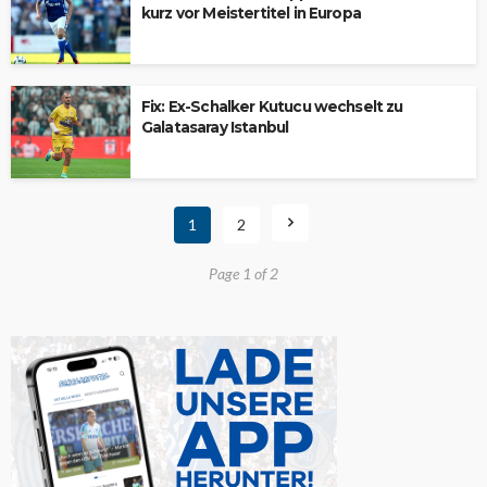
kurz vor Meistertitel in Europa
Fix: Ex-Schalker Kutucu wechselt zu
Galatasaray Istanbul
1
2
Page 1 of 2