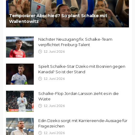
Temporärer Abschied? So plant Schalke mit
Wallentowitz
Nächster Neuzugang fix: Schalke-Team
verpflichtet Freiburg-Talent
12. Juni 2026
Spielt Schalke-Star Dzeko mit Bosnien gegen
Kanada? So ist der Stand
12. Juni 2026
Schalke-Flop Jordan Larsson zieht es in die
Wüste
12. Juni 2026
Edin Dzeko sorgt mit Karriereende-Aussage für
Fragezeichen
12. Juni 2026