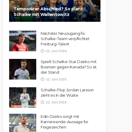
Temporärer Abschied? So plant
Schalke mit Wallentowitz
Nächster Neuzugang fix:
Schalke-Team verpflichtet
Freiburg-Talent
12. Juni 2026
Spielt Schalke-Star Dzeko mit
Bosnien gegen Kanada? So ist
der Stand
12. Juni 2026
Schalke-Flop Jordan Larsson
zieht es in die Wüste
12. Juni 2026
Edin Dzeko sorgt mit
Karriereende-Aussage für
Fragezeichen