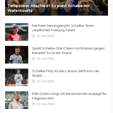
Temporärer Abschied? So plant Schalke mit
Wallentowitz
Nächster Neuzugang fix: Schalke-Team
verpflichtet Freiburg-Talent
12. Juni 2026
Spielt Schalke-Star Dzeko mit Bosnien gegen
Kanada? So ist der Stand
12. Juni 2026
Schalke-Flop Jordan Larsson zieht es in die
Wüste
12. Juni 2026
Edin Dzeko sorgt mit Karriereende-Aussage für
Fragezeichen
12. Juni 2026