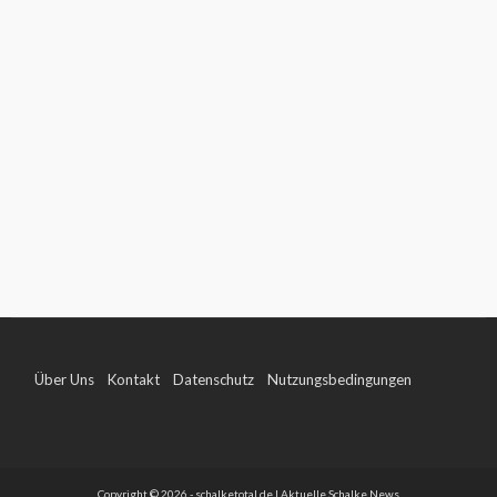
Über Uns
Kontakt
Datenschutz
Nutzungsbedingungen
Impressum
Copyright © 2026 - schalketotal.de | Aktuelle Schalke News