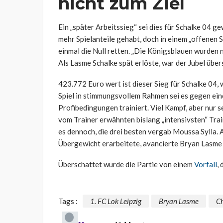
nicht zum Ziel
Ein „später Arbeitssieg“ sei dies für Schalke 04 ge
mehr Spielanteile gehabt, doch in einem „offenen
einmal die Null retten. „Die Königsblauen wurden n
Als Lasme Schalke spät erlöste, war der Jubel üb
423.772 Euro wert ist dieser Sieg für Schalke 04,
Spiel in stimmungsvollem Rahmen sei es gegen ein
Profibedingungen trainiert. Viel Kampf, aber nur 
vom Trainer erwähnten bislang „intensivsten“ Tra
es dennoch, die drei besten vergab Moussa Sylla. A
Übergewicht erarbeitete, avancierte Bryan Lasme
Überschattet wurde die Partie von einem
Vorfall
,
Tags :
1. FC Lok Leipzig
Bryan Lasme
Ch