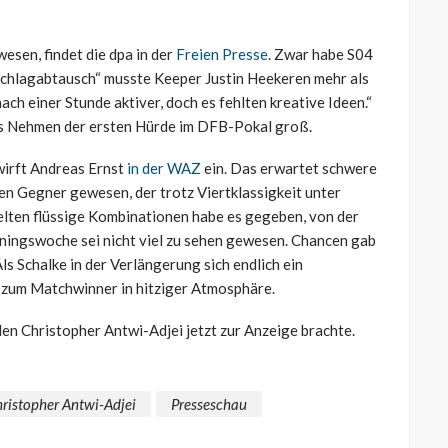
wesen, findet die dpa in der
Freien Presse
. Zwar habe S04
 Schlagabtausch“ musste Keeper Justin Heekeren mehr als
ach einer Stunde aktiver, doch es fehlten kreative Ideen.“
ers Nehmen der ersten Hürde im DFB-Pokal groß.
 wirft Andreas Ernst
in der WAZ
ein. Das erwartet schwere
en Gegner gewesen, der trotz Viertklassigkeit unter
selten flüssige Kombinationen habe es gegeben, von der
iningswoche sei nicht viel zu sehen gewesen. Chancen gab
ls Schalke in der Verlängerung sich endlich ein
 zum Matchwinner in hitziger Atmosphäre.
 den Christopher Antwi-Adjei jetzt zur Anzeige brachte.
ristopher Antwi-Adjei
Presseschau