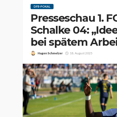
DFB-POKAL
Presseschau 1. FC
Schalke 04: „Ide
bei spätem Arbei
Hagen Schmelzer
18. August 2025