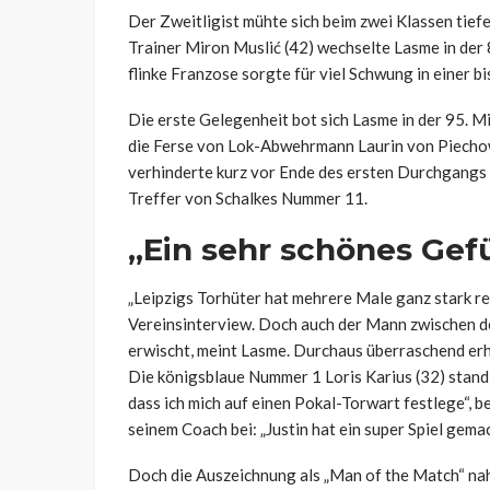
Der Zweitligist mühte sich beim zwei Klassen tief
Trainer Miron Muslić (42) wechselte Lasme in der
flinke Franzose sorgte für viel Schwung in einer b
Die erste Gelegenheit bot sich Lasme in der 95. Mi
die Ferse von Lok-Abwehrmann Laurin von Piechow
verhinderte kurz vor Ende des ersten Durchgangs
Treffer von Schalkes Nummer 11.
„Ein sehr schönes Gef
„Leipzigs Torhüter hat mehrere Male ganz stark rea
Vereinsinterview. Doch auch der Mann zwischen d
erwischt, meint Lasme. Durchaus überraschend erhi
Die königsblaue Nummer 1 Loris Karius (32) stand n
dass ich mich auf einen Pokal-Torwart festlege“, 
seinem Coach bei: „Justin hat ein super Spiel gemac
Doch die Auszeichnung als „Man of the Match“ nahm