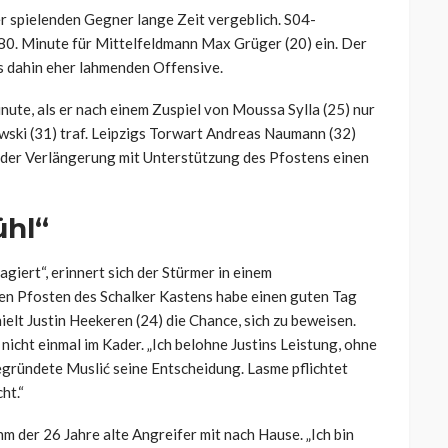
er spielenden Gegner lange Zeit vergeblich. S04-
 80. Minute für Mittelfeldmann Max Grüger (20) ein. Der
is dahin eher lahmenden Offensive.
nute, als er nach einem Zuspiel von Moussa Sylla (25) nur
ski (31) traf. Leipzigs Torwart Andreas Naumann (32)
 der Verlängerung mit Unterstützung des Pfostens einen
ühl“
giert“, erinnert sich der Stürmer in einem
en Pfosten des Schalker Kastens habe einen guten Tag
elt Justin Heekeren (24) die Chance, sich zu beweisen.
icht einmal im Kader. „Ich belohne Justins Leistung, ohne
begründete Muslić seine Entscheidung. Lasme pflichtet
ht.“
 der 26 Jahre alte Angreifer mit nach Hause. „Ich bin