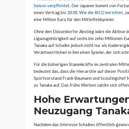
Saison verpflichtet
. Der Japaner kommt von Fortu
einen Vertrag bis 2030.
Wie die BILD berichtet
, z
eine Million Euro für den Mittelfeldspieler.
Ohne den Düsseldorfer Abstieg wäre die Ablöse deu
Ligazugehörigkeit auf sechs bis zehn Millionen E
Tanaka auf Schalke jedoch nicht nur als Kaderergä
Verantwortlichen in ihm einen Spieler, der sich schn
Für die bisherigen Stammkräfte im zentralen Mitt
bedeutet das, dass die Hierarchie auf dieser Posi
Sportvorstand Frank Baumann und Scoutingchef Max
zu Tanaka auf. Das frühe Werben zahlte sich offen
Hohe Erwartungen
Neuzugang Tanak
Nachdem das Interesse Schalkes öffentlich geword