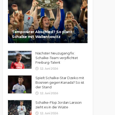
Temporärer Abschied? So plant
Schalke mit Wallentowitz
Nächster Neuzugang fix:
Schalke-Team verpflichtet
Freiburg-Talent
12. Juni 2026
Spielt Schalke-Star Dzeko mit
Bosnien gegen Kanada? So ist
der Stand
12. Juni 2026
Schalke-Flop Jordan Larsson
zieht es in die Wüste
12. Juni 2026