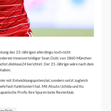
chtung des 23-Jährigen allerdings noch nicht
r anderem Innenverteidiger Sean Dulic von 1860 München
nächst
dieblaue24
berichtet. Der 21-Jährige wäre nach dem
 haben.
ieler mit Entwicklungspotenzial, sondern setzt zugleich
 mehrfach funktioniert hat. Mit Atsuto Uchida und Ko
japanische Profis ihre Spuren beim Revierklub.
an Dulic