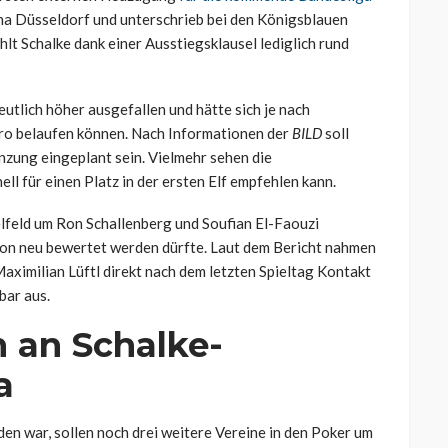
na Düsseldorf und unterschrieb bei den Königsblauen
ahlt Schalke dank einer Ausstiegsklausel lediglich rund
tlich höher ausgefallen und hätte sich je nach
uro belaufen können. Nach Informationen der
BILD
soll
nzung eingeplant sein. Vielmehr sehen die
ell für einen Platz in der ersten Elf empfehlen kann.
elfeld um Ron Schallenberg und Soufian El-Faouzi
tion neu bewertet werden dürfte. Laut dem Bericht nahmen
imilian Lüftl direkt nach dem letzten Spieltag Kontakt
bar aus.
 an Schalke-
a
en war, sollen noch drei weitere Vereine in den Poker um