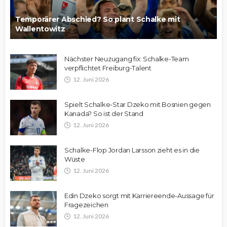
Temporärer Abschied? So plant Schalke mit
Wallentowitz
Nächster Neuzugang fix: Schalke-Team
verpflichtet Freiburg-Talent
12. Juni 2026
Spielt Schalke-Star Dzeko mit Bosnien gegen
Kanada? So ist der Stand
12. Juni 2026
Schalke-Flop Jordan Larsson zieht es in die
Wüste
12. Juni 2026
Edin Dzeko sorgt mit Karriereende-Aussage für
Fragezeichen
12. Juni 2026